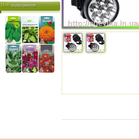
НИТКАМИ
Нові
надходження
АЛМАЗНА ВИШИВКА
КАМЕНЯМИ / СТРАЗАМИ
КАРТИНИ по НОМЕРАХ /
ПАПЕРТОЛЬ
Вишивання та шиття
В'язання
Біжу / Фурнітура
Валяння / фелтинг / м'яка
іграшка
Декупаж / розпис /
скрапбукінг
Ліплення / флористика /
фоаміран / квілінг
ПОДАРУНКОВІ СЕРТИФІКАТИ
Популярні фірми