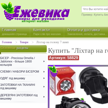
Пример: Купить би
интернет магазин
Главная
Контакти
Оплата й доставка
домашняя страница
Пари слів про магазин
Замовлення, оплата, доставка...
Ліхтар на голову 7 ламп
Головна
Товари
Основные
разделы
Купить "Ліхтар на г
Артикул: 58829
БІСЕР - Precіosa Ornella /
Jablonex - більше 1800
кольорів
СХЕМИ / НАБОРИ БІСЕРОМ
ОДЯГ під вишивку
ЗАГОТОВКИ НА ТКАНИНІ
під вишивку
ДЕРЕВ'ЯНІ ЗАГОТОВКИ під
вишивку
СХЕМИ / НАБОРИ