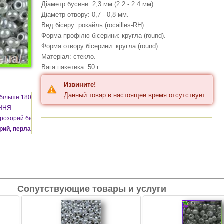
Діаметр бусини: 2,3 мм (2.2 - 2.4 мм).
Діаметр отвору: 0,7 - 0,8 мм.
Вид бісеру: рокайль (rocaіlles-RH).
Форма профілю бісерини: кругла (round).
Форма отвору бісерини: кругла (round).
Матеріал: стекло.
Вага пакетика: 50 г.
Извините!
Данный товар в настоящее время отсутствует
- більше 1800 кольорів
АННЯ
розорий бісер
рий, перламутровий B
Сопутствующие товары и услуги