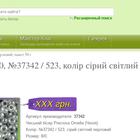
Расширенный поиск
пить бисер
ка
Майстер-Клас
Галерея
тавка...
Календар проведення майстер класів
ерловий, пакет 50 г
0, №37342 / 523, колір сірий світли
XXX грн.
Артикул производителя:
37342
Чеський бісер Precіosa Ornella (Чехія).
Колір: №37342 / 523, сірий світлий перловий
Розмір: 8/0.