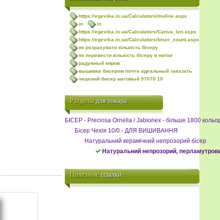
https://egevika.in.ua/Calculators/muline.aspx
in
in
https://egevika.in.ua/Calculators/Canva_len.aspx
https://egevika.in.ua/Calculators/biser_count.aspx
як розрахувати кількість бісеру
як перевести кількість бісеру в нитки
радужный киров
вышивка бисером почти идеальный заказать
чешский бисер матовый 97070 10
Разделы
для товара
БІСЕР - Precіosa Ornella / Jablonex - більше 1800 кольо
Бісер Чехія 10/0 - ДЛЯ ВИШИВАННЯ
Натуральний керамічний непрозорий бісер
Натуральний непрозорий, перламутров
Полезные
ссылки