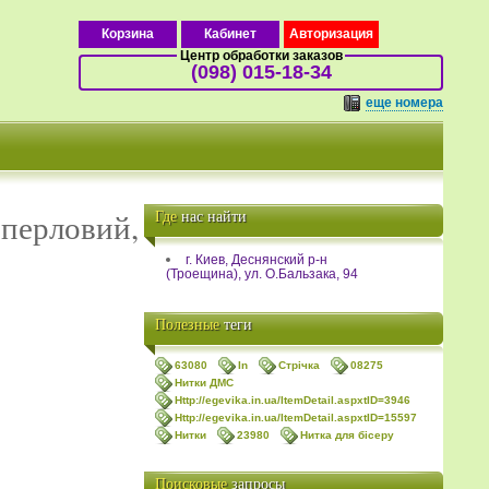
Авторизация
Корзина
Кабинет
Центр обработки заказов
(098) 015-18-34
еще номера
Где
нас найти
й перловий,
г. Киев, Деснянский р-н
(Троещина), ул. О.Бальзака, 94
Полезные
теги
63080
In
Стрічка
08275
Нитки ДМС
Http://egevika.in.ua/ItemDetail.aspxtID=3946
Http://egevika.in.ua/ItemDetail.aspxtID=15597
Нитки
23980
Нитка для бісеру
Поисковые
запросы