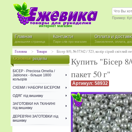
Пример: Ку
интернет магазин
Главная
Контакти
Оплата й достав
домашняя страница
Пари слів про магазин
Замовлення, оплата, дос
Бісер 8/0, №37342 / 523, колір сірий світлий п
Головна
Товари
Основные
разделы
Купить "Бісер 8/
пакет 50 г"
БІСЕР - Precіosa Ornella /
Jablonex - більше 1800
кольорів
Артикул: 58932
СХЕМИ / НАБОРИ БІСЕРОМ
ОДЯГ під вишивку
ЗАГОТОВКИ НА ТКАНИНІ
під вишивку
ДЕРЕВ'ЯНІ ЗАГОТОВКИ під
вишивку
СХЕМИ / НАБОРИ