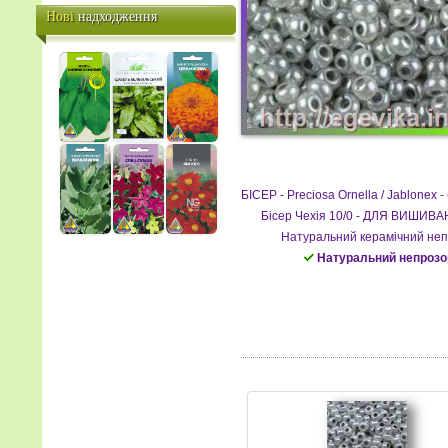
НИТКАМИ
Нові
надходження
АЛМАЗНА ВИШИВКА
КАМЕНЯМИ / СТРАЗАМИ
КАРТИНИ по НОМЕРАХ /
ПАПЕРТОЛЬ
Вишивання та шиття
В'язання
Біжу / Фурнітура
БІСЕР - Precіosa Ornella / Jablonex 
Валяння / фелтинг / м'яка
іграшка
Бісер Чехія 10/0 - ДЛЯ ВИШИВ
Натуральний керамічний неп
Декупаж / розпис /
скрапбукінг
Натуральний непрозо
Ліплення / флористика /
фоаміран / квілінг
ПОДАРУНКОВІ СЕРТИФІКАТИ
Популярні фірми