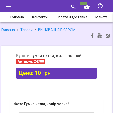
0


shopping_basket
Головна
Контакти
Оплата й доставка
Майстер-
Головна
Товари
ВИШИВАННЯ БІСЕРОМ
Купить
Гумка нитка, колір чорний
Артикул: 24300
Цена:
10
грн
Фото Гумка нитка, колір чорний