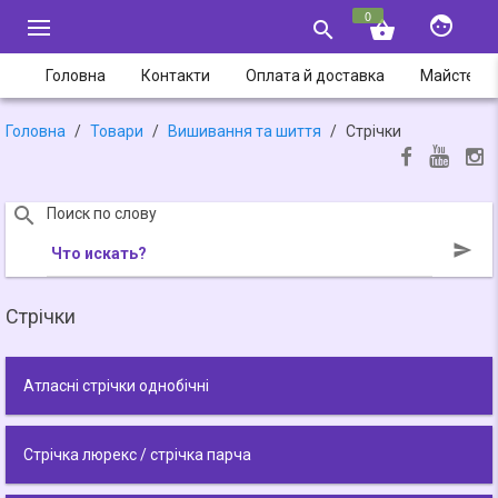
0


shopping_basket
Головна
Контакти
Оплата й доставка
Майстер-
Головна
Товари
Вишивання та шиття
Стрічки

Поиск по слову

Что искать?
Стрічки
Атласні стрічки однобічні
Стрічка люрекс / стрічка парча