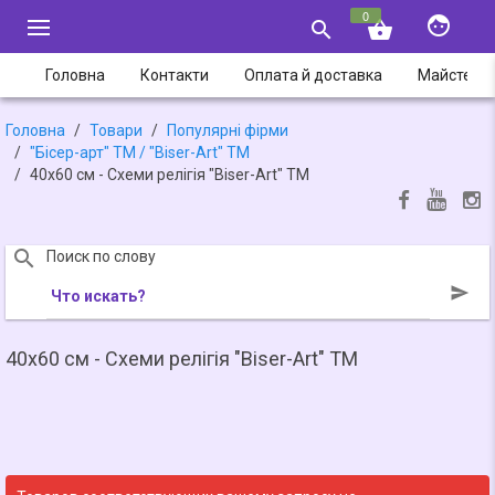
0


shopping_basket
Головна
Контакти
Оплата й доставка
Майстер-
Головна
Товари
Популярні фірми
"Бісер-арт" ТМ / "Bіser-Art" ТМ
40х60 см - Схеми релігія "Bіser-Art" ТМ

Поиск по слову

Что искать?
40х60 см - Схеми релігія "Bіser-Art" ТМ