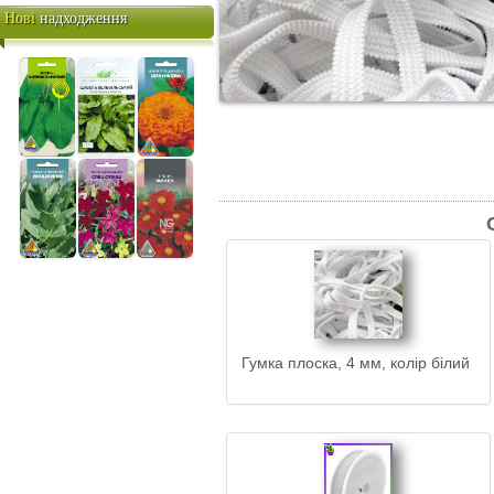
НИТКАМИ
Нові
надходження
АЛМАЗНА ВИШИВКА
КАМЕНЯМИ / СТРАЗАМИ
КАРТИНИ по НОМЕРАХ /
ПАПЕРТОЛЬ
Вишивання та шиття
В'язання
Біжу / Фурнітура
Валяння / фелтинг / м'яка
іграшка
Декупаж / розпис /
скрапбукінг
Ліплення / флористика /
фоаміран / квілінг
ПОДАРУНКОВІ СЕРТИФІКАТИ
Гумка
плоска, 4 мм, колір білий
Популярні фірми