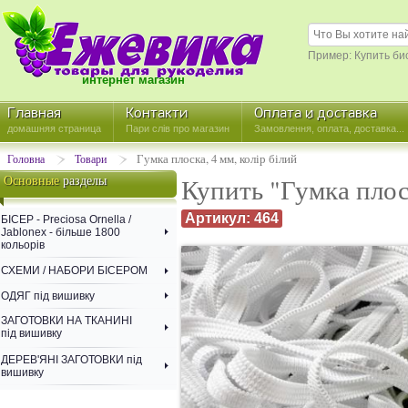
Пример: Купить би
интернет магазин
Главная
Контакти
Оплата й доставка
домашняя страница
Пари слів про магазин
Замовлення, оплата, доставка...
Гумка плоска, 4 мм, колір білий
Головна
Товари
Основные
разделы
Купить "Гумка плоск
Артикул: 464
БІСЕР - Precіosa Ornella /
Jablonex - більше 1800
кольорів
СХЕМИ / НАБОРИ БІСЕРОМ
ОДЯГ під вишивку
ЗАГОТОВКИ НА ТКАНИНІ
під вишивку
ДЕРЕВ'ЯНІ ЗАГОТОВКИ під
вишивку
СХЕМИ / НАБОРИ